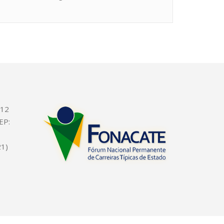
612
EP:
21)