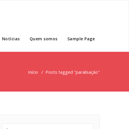
Notícias
Quem somos
Sample Page
Início
/
Posts tagged "paralisação"